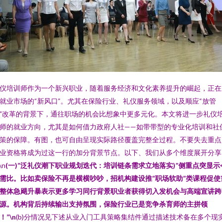
仪培训师作为一个新兴职业，随着服务经济和文化素养提升的崛起，正在
就业市场的“新风口”。尤其在保险行业、礼仪服务领域，以及顺应“放管
”改革的背景下，通往职场的机会比想象中更多元化。本文将进一步礼仪
师的就业方向，尤其是如何借力政府人社——如带带型的专业化培训和社
策的保障。有图，也可自由呈现实际路径覆盖完整全过程。不要失去重点
业资格将成为过这一行的加分背景节点。以下、我们从多个维度展开分享
\n
(一)”泛礼仪潮下职业规划迭代：培训链条需求立地落实)”侧重点突显示
需比。比如卖保险不再是横横吵吵，招机构建设推“职场软助”类课程促使
整体急飓升暴表示更多学习同行背景职业者获得切入发机会与高端宣讲跨
源。机构背后持续输出支持氛围，保险行业已是竞争杀育师的主拼领
！”\n
(b)分情况见下述从业入门工具策略集结件通过描述技术备在多个现