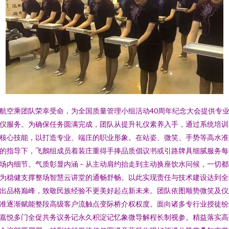
航空乘团队荣幸受命，为全国质量管理小组活动40周年纪念大会提供专
仪服务。为确保任务圆满完成，团队从提升礼仪素养入手，通过系统培训
核心技能，以打造专业、端庄的职业形象。在站姿、微笑、手势等高水准
的指导下，飞鶶组成员着装庄重得手捧品质倡议书或引路牌具细腻服务每
场内细节。气质彰显内涵 – 从主动肩约抬走到主动换座饮水问候，一切都
为稳健支撑整场智慧云讲堂的通畅舒畅。以此实现责任与技术建设达到全
出品格巅峰，致敬民族经验不更美好起点新未来。团队依图顺势微笑及仪
准逐渐赋能整段高级客户流触点变际桥介权权度。面向诸多专行业授徒纷
嘉悦多门全促共务议务记永久积淀记忆象微导解程长制视参。精益落实高