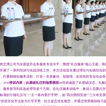
煌文博公司为全面提升会务服务专业水平，围绕“礼仪服务”核心主题，系
开展了一系列培训与实战演练工作。本次活动旨在通过理论与实操结合的
，打磨精细化服务流程，打造一支形象佳、技能强、反应快的专业化会务
。\n\n
培训内容：从基础礼仪到场景模拟
\n培训涵盖了从基础仪态、礼貌
、服务督导到应急处理等多个方面。在礼仪服务训练中，参训人员重点学
标准的引领礼仪与“一主一客内里打手势”，如“四分阴招安放”“三分布支
”的语言化手法改为引导手势、站立姿态优化规范，并通过情景模拟练习